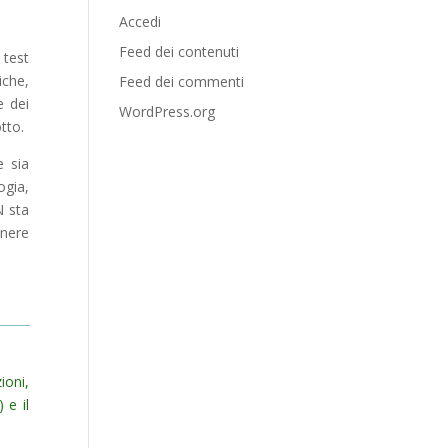
Accedi
Feed dei contenuti
 test
iche,
Feed dei commenti
e dei
WordPress.org
tto.
e sia
ogia,
N sta
anere
ioni,
 e il