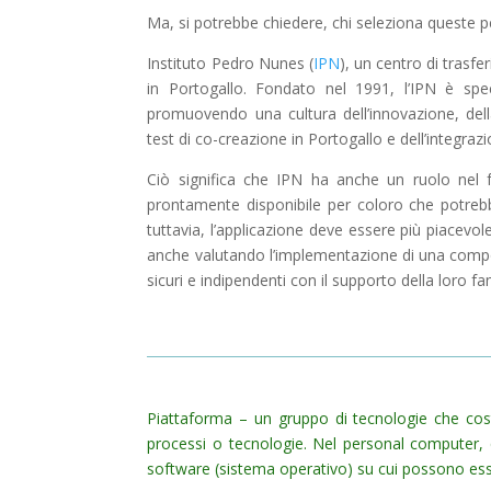
Ma, si potrebbe chiedere, chi seleziona queste p
Instituto Pedro Nunes (
IPN
), un centro di trasfe
in Portogallo. Fondato nel 1991, l’IPN è spec
promuovendo una cultura dell’innovazione, dell
test di co-creazione in Portogallo e dell’integ
Ciò significa che IPN ha anche un ruolo nel 
prontamente disponibile per coloro che potrebb
tuttavia, l’applicazione deve essere più piacevole,
anche valutando l’implementazione di una compon
sicuri e indipendenti con il supporto della loro fa
Piattaforma – un gruppo di tecnologie che cost
processi o tecnologie. Nel personal computer, 
software (sistema operativo) su cui possono ess