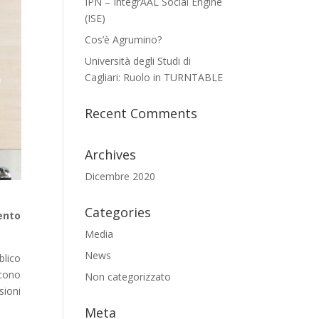
IPN – IntegrAAL Social Engine
(ISE)
Cos’è Agrumino?
Università degli Studi di
Cagliari: Ruolo in TURNTABLE
Recent Comments
Archives
Dicembre 2020
Categories
ento
Media
News
blico
scono
Non categorizzato
sioni
Meta