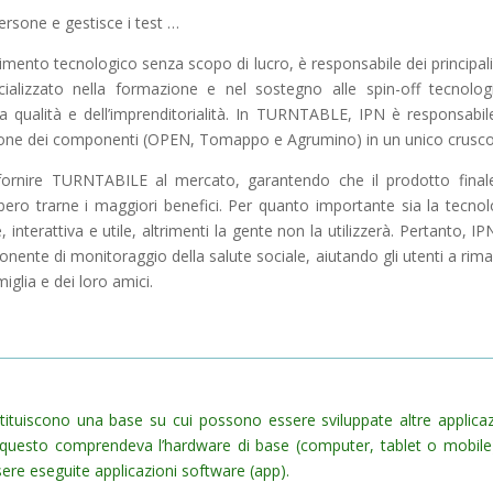
ersone e gestisce i test …
rimento tecnologico senza scopo di lucro, è responsabile dei principali
ializzato nella formazione e nel sostegno alle spin-off tecnolog
a qualità e dell’imprenditorialità. In TURNTABLE, IPN è responsabil
razione dei componenti (OPEN, Tomappo e Agrumino) in un unico crusco
fornire TURNTABILE al mercato, garantendo che il prodotto final
ero trarne i maggiori benefici. Per quanto importante sia la tecnol
 interattiva e utile, altrimenti la gente non la utilizzerà. Pertanto, IP
ente di monitoraggio della salute sociale, aiutando gli utenti a rim
miglia e dei loro amici.
ituiscono una base su cui possono essere sviluppate altre applicaz
questo comprendeva l’hardware di base (computer, tablet o mobile)
ere eseguite applicazioni software (app).