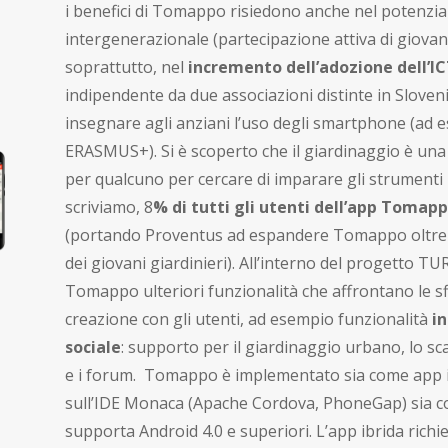
i benefici di Tomappo risiedono anche nel potenzia
intergenerazionale (partecipazione attiva di giovani
soprattutto, nel
incremento dell’adozione dell’I
indipendente da due associazioni distinte in Slove
insegnare agli anziani l’uso degli smartphone (ad e
ERASMUS+
). Si è scoperto che il giardinaggio è u
per qualcuno per cercare di imparare gli strumenti
scriviamo, 8
% di tutti gli utenti dell’app Tomap
(portando Proventus ad espandere Tomappo oltre il
dei giovani giardinieri). All’interno del progetto 
Tomappo ulteriori funzionalità che affrontano le sfi
creazione con gli utenti, ad esempio funzionalità
in
sociale
: supporto per il giardinaggio urbano, lo s
e i forum. Tomappo è implementato sia come app i
sull’IDE Monaca (Apache Cordova, PhoneGap) sia c
supporta Android 4.0 e superiori. L’app ibrida rich