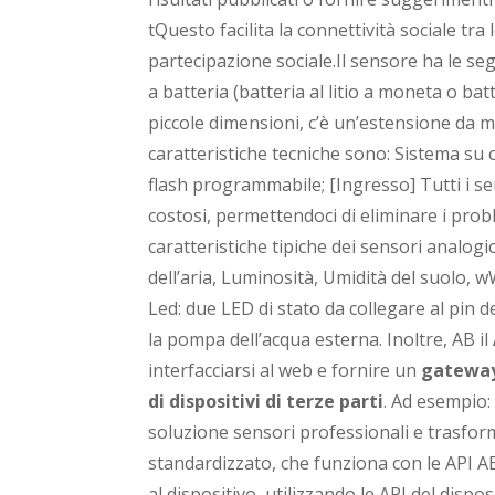
tQuesto facilita la connettività sociale tra
partecipazione sociale.
Il sensore ha le se
a batteria (batteria al litio a moneta o bat
piccole dimensioni, c’è un’estensione da m
caratteristiche tecniche sono: Sistema su 
flash programmabile; [Ingresso] Tutti i se
costosi, permettendoci di eliminare i probl
caratteristiche tipiche dei sensori analog
dell’aria, Luminosità, Umidità del suolo, 
Led: due LED di stato da collegare al pin
la pompa dell’acqua esterna. Inoltre, AB
il
interfacciarsi al web e fornire un
gateway
di dispositivi di terze parti
. Ad esempio:
soluzione sensori professionali e trasfo
standardizzato, che funziona con le API AB
al dispositivo, utilizzando le API del dispos