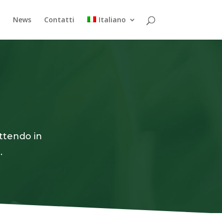
s
News
Contatti
Italiano
ttendo in
.