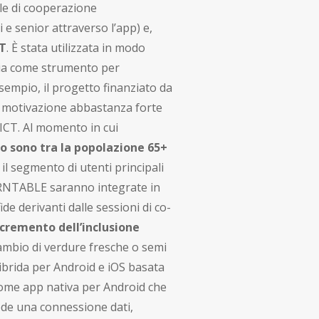
le di cooperazione
 e senior attraverso l’app) e,
CT
. È stata utilizzata in modo
nia come strumento per
sempio, il progetto finanziato da
na motivazione abbastanza forte
 ICT. Al momento in cui
po sono tra la popolazione 65+
 segmento di utenti principali
TURNTABLE saranno integrate in
de derivanti dalle sessioni di co-
cremento dell’inclusione
cambio di verdure fresche o semi
brida per Android e iOS basata
ome app nativa per Android che
iede una connessione dati,