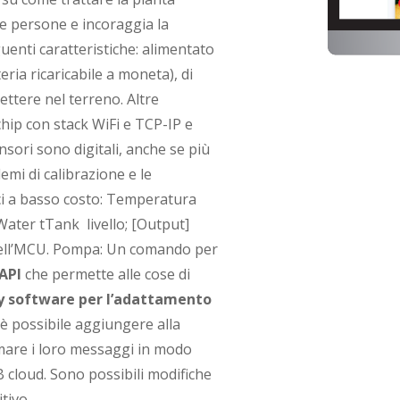
 le persone e incoraggia la
guenti caratteristiche: alimentato
teria ricaricabile a moneta), di
ettere nel terreno. Altre
chip con stack WiFi e TCP-IP e
nsori sono digitali, anche se più
emi di calibrazione e le
ici a basso costo: Temperatura
wWater tTank livello; [Output]
 dell’MCU. Pompa: Un comando per
API
che permette alle cose di
 software per l’adattamento
 è possibile aggiungere alla
rmare i loro messaggi in modo
 cloud. Sono possibili modifiche
itivo.