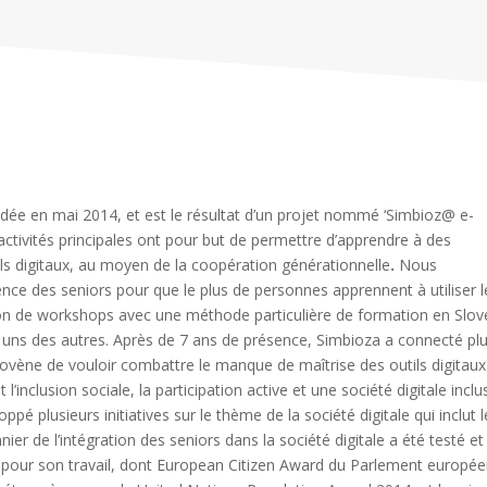
ndée en mai 2014, et est le résultat d’un projet nommé ‘Simbioz@ e-
activités principales ont pour but de permettre d’apprendre à des
ils digitaux, au moyen de la coopération générationnelle
.
Nous
ence des seniors pour que le plus de personnes apprennent à utiliser l
sation de workshops avec une méthode particulière de formation en Slov
s uns des autres. Après de 7 ans de présence, Simbioza a connecté pl
 slovène de vouloir combattre le manque de maîtrise des outils digitau
inclusion sociale, la participation active et une société digitale inclus
é plusieurs initiatives sur le thème de la société digitale qui inclut l
ier de l’intégration des seniors dans la société digitale a été testé et
rix pour son travail, dont European Citizen Award du Parlement europé