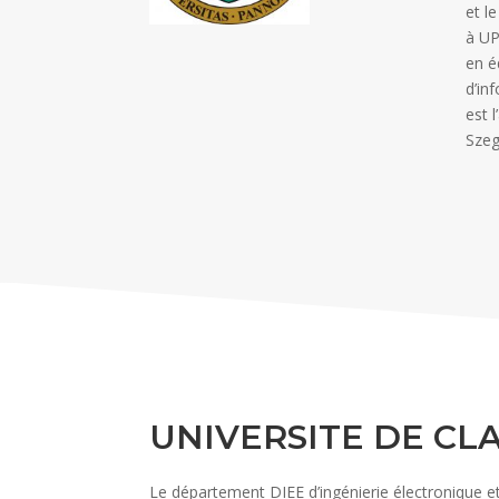
et l
à UP
en é
d’in
est 
Szeg
UNIVERSITE DE CLA
Le département DIEE d’ingénierie électronique et 