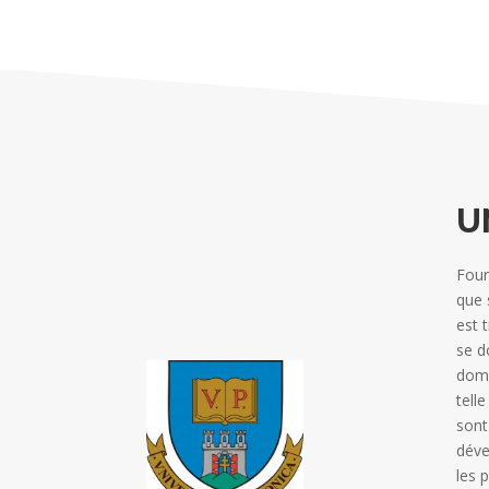
U
Four
que 
est 
se d
doma
tell
sont
déve
les 