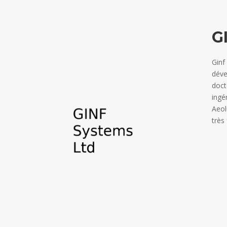
G
Ginf
déve
doct
ingé
Aeol
très