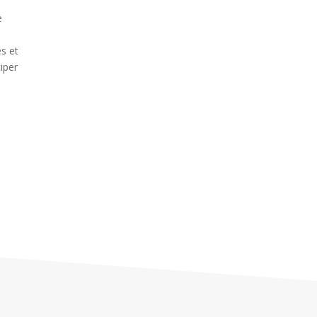
e
s
es et
iper