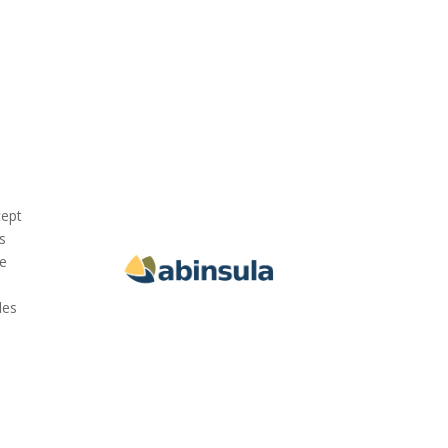
cept
s
de
les