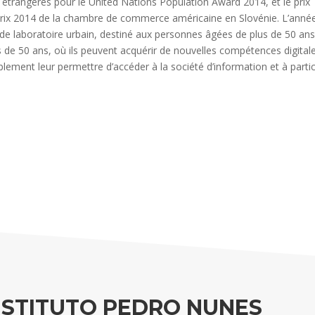
s étrangères pour le United Nations Population Award 2014, et le prix
ur prix 2014 de la chambre de commerce américaine en Slovénie. L’anné
de laboratoire urbain, destiné aux personnes âgées de plus de 50 an
 de 50 ans, où ils peuvent acquérir de nouvelles compétences digital
lement leur permettre d’accéder à la société d’information et à partic
NSTITUTO PEDRO NUNES