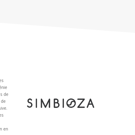
es
énie
us de
x de
ive.
es
en en