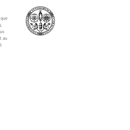
 que
),
lus
rt au
6