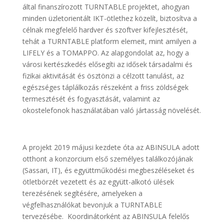
által finanszírozott TURNTABLE projektet, ahogyan
minden üzletorientált IKT-ötlethez közelít, biztosítva a
célnak megfelelő hardver és szoftver kifejlesztését,
tehát a TURNTABLE platform elemeit, mint amilyen a
LIFELY és a TOMAPPO. Az alapgondolat az, hogy a
városi kertészkedés elősegíti az idősek társadalmi és
fizikai aktivitását és ösztönzi a célzott tanulást, az
egészséges táplálkozás részeként a friss zöldségek
termesztését és fogyasztását, valamint az
okostelefonok használatában való jártasság növelését.
A projekt 2019 májusi kezdete óta az ABINSULA adott
otthont a konzorcium első személyes találkozójának
(Sassari, IT), és együttműködési megbeszéléseket és
ötletbörzét vezetett és az együtt-alkotó ülések
terezésének segítésére, amelyeken a
végfelhasználókat bevonjuk a TURNTABLE
tervezésébe. Koordinátorként az ABINSULA felelős