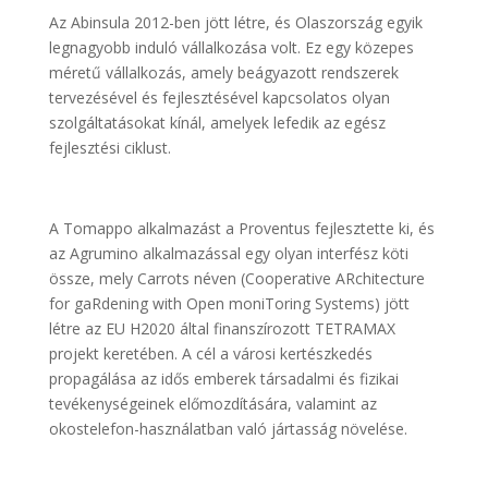
Az Abinsula 2012-ben jött létre, és Olaszország egyik
legnagyobb induló vállalkozása volt. Ez egy közepes
méretű vállalkozás, amely beágyazott rendszerek
tervezésével és fejlesztésével kapcsolatos olyan
szolgáltatásokat kínál, amelyek lefedik az egész
fejlesztési ciklust.
A Tomappo alkalmazást a Proventus fejlesztette ki, és
az Agrumino alkalmazással egy olyan interfész köti
össze, mely Carrots néven (Cooperative ARchitecture
for gaRdening with Open moniToring Systems) jött
létre az EU H2020 által finanszírozott TETRAMAX
projekt keretében. A cél a városi kertészkedés
propagálása az idős emberek társadalmi és fizikai
tevékenységeinek előmozdítására, valamint az
okostelefon-használatban való jártasság növelése.