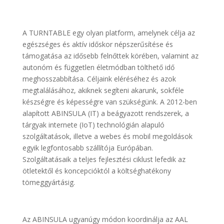
A TURNTABLE egy olyan platform, amelynek célja az
egészséges és aktív időskor népszerűsítése és
támogatása az idősebb felnőttek körében, valamint az
autonóm és független életmódban tölthető idő
meghosszabbítása. Céljaink eléréséhez és azok
megtalálásához, akiknek segíteni akarunk, sokféle
készségre és képességre van szükségünk. A 2012-ben
alapított ABINSULA (IT) a beágyazott rendszerek, a
tárgyak internete (IoT) technológián alapuló
szolgáltatások, illetve a webes és mobil megoldások
egyik legfontosabb szállítója Európában.
Szolgáltatásaik a teljes fejlesztési ciklust lefedik az
ötletektől és koncepcióktól a költséghatékony
tömeggyártásig.
Az ABINSULA ugyanúgy módon koordinálja az AAL